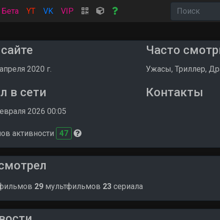
Бета
YT
VK
VIP
 сайте
Часто смотр
 апреля 2020 г.
Ужасы, Триллер, Д
л в сети
Контакты
евраля 2026 00:05
лов активности
47
смотрел
фильмов
29
мультфильмов
23
сериала
вости