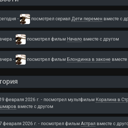
сегодня -
посмотрел сериал
Дети перемен
вместе c д
вчера -
посмотрел фильм
Начало
вместе c другом
вчера -
посмотрел фильм
Блондинка в законе
вместе 
тория
19 февраля 2026 г. - посмотрел мультфильм
Коралина в Ст
шмаров
вместе c другом
7 февраля 2026 г. - посмотрел фильм
Астрал
вместе c друг