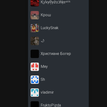
ҚƴκɏŖɏžọכĥķɐᵃᵗᵗᵏ
Крош
LuckySnak
🌙
Христиане Богер
Мяу
Sh
vladimir
FruktoPizda