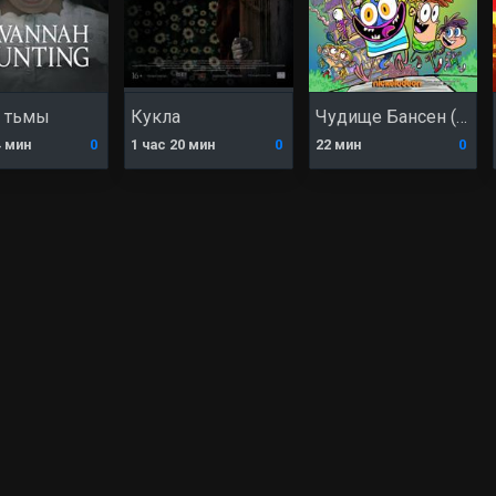
 тьмы
Кукла
Чудище Бансен (сериал)
4 мин
0
1 час 20 мин
0
22 мин
0