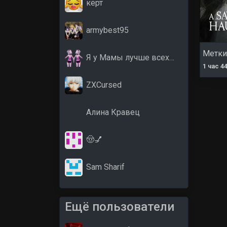
кёрт
armybest95
Метки
Я у Мамы лучше всех…
1 час 4
ZXCursed
Алина Кравец
🤠💅
Sam Sharif
Ещё пользователи