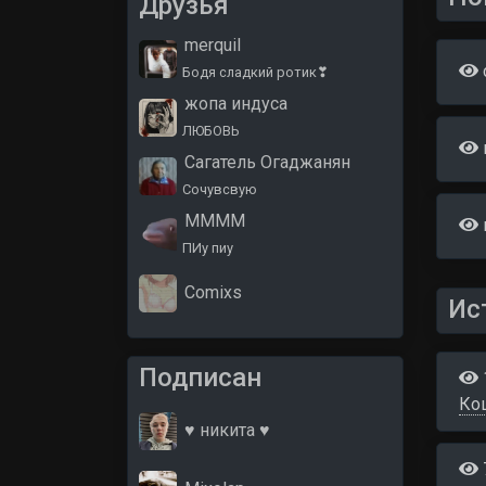
Друзья
merquil
Бодя сладкий ротик❣
жопа индуса
ЛЮБОВЬ
Сагатель Огаджанян
Сочувсвую
MMMM
ПИу пиу
Comixs
Ис
Подписан
Ко
♥ никита ♥