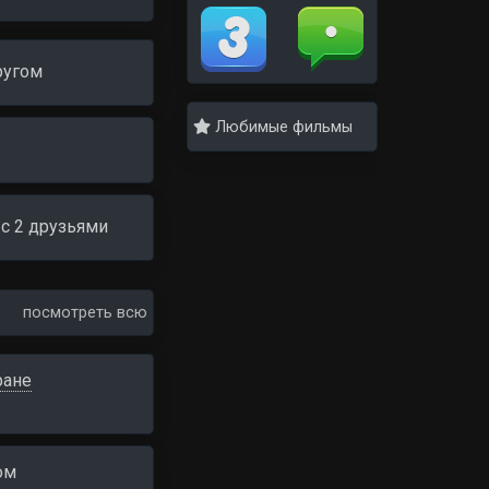
ругом
Любимые фильмы
c 2 друзьями
посмотреть всю
ране
ом