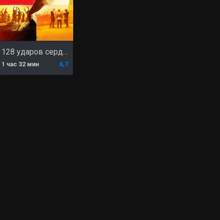
128 ударов сердца в минуту
1 час 32 мин
6,7