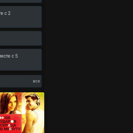
е c 2
есте c 5
все