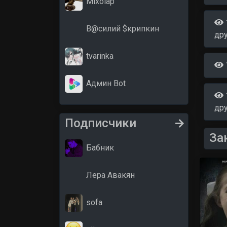
Mixolap
В@силий $крипкин
др
tvarinka
Админ Bot
др
Подписчики
За
Бабник
Лера Авакян
sofa