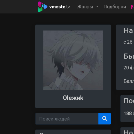
Жанры
Подборки
На
c 26
Бы
20 ф
Бал
Oleжиk
По
188
Но