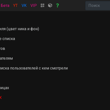
Бета
YT
VK
VIP
ля (цвет ника и фон)
е списка
гов
вателям
писка пользователей с кем смотрели
ницах
Х