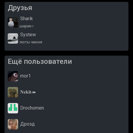
Друзья
Sharik
шарик○
Systew
люты чмоня
Ещё пользователи
mor1
𝐍𝐞𝐤𝐢𝐭🦔
Drochomen
Дрозд