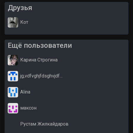
Друзья
Кот
Ещё пользователи
Карина Строгина
jg,vdfvghjfdsghvjdf…
Alina
максон
Рустам Жилкайдаров