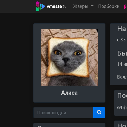
Жанры
Подборки
На
c 3 
Бы
14 и
Бал
Алиса
По
64
ф
Но