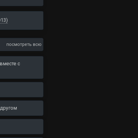
013)
посмотреть всю
вместе c
 другом