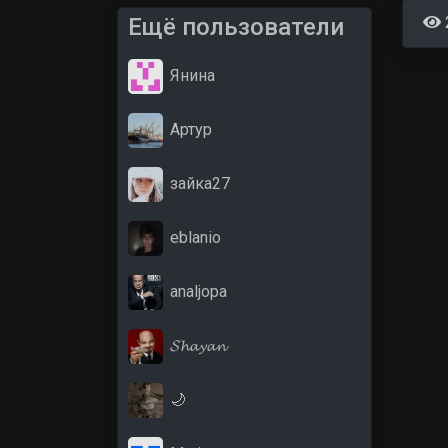
Ещё пользователи
Янина
Артур
зайка27
eblanio
analjopa
𝓢𝓱𝓪𝔂𝓪𝓷
🌙