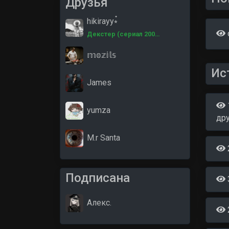
Друзья
hikirayy⭒๋
Декстер (сериал 200…
𝕞𝕠𝕫𝕚𝕝𝕤
Ис
James
yumza
др
M.r Santa
Подписана
Алекс.