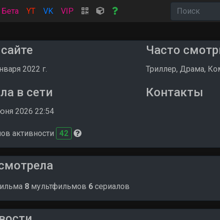
Бета
YT
VK
VIP
 сайте
Часто смотр
января 2022 г.
Триллер, Драма, К
ла в сети
Контакты
юня 2026 22:54
лов активности
42
смотрела
ильма
8
мультфильмов
6
сериалов
вости