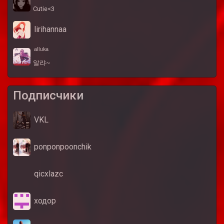
Cutie<3
lirihannaa
ᵃˡˡᵘᵏᵃ
알랴~
Подписчики
VKL
ponponpoonchik
qicxlazc
ходор