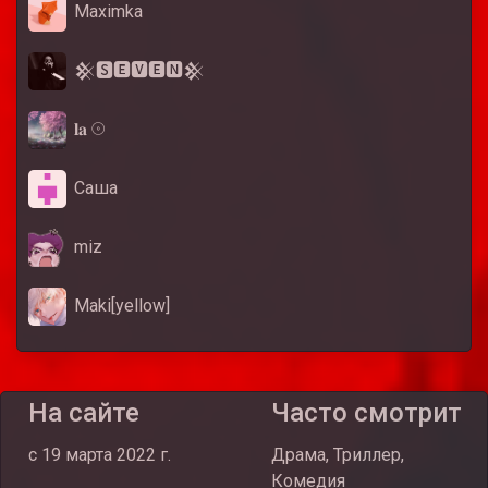
Maximka
𒆜🆂🅴🆅🅴🅽𒆜
𝐥𝐚 𓇳
Саша
miz
Maki[yellow]
На сайте
Часто смотрит
c 19 марта 2022 г.
Драма, Триллер,
Комедия