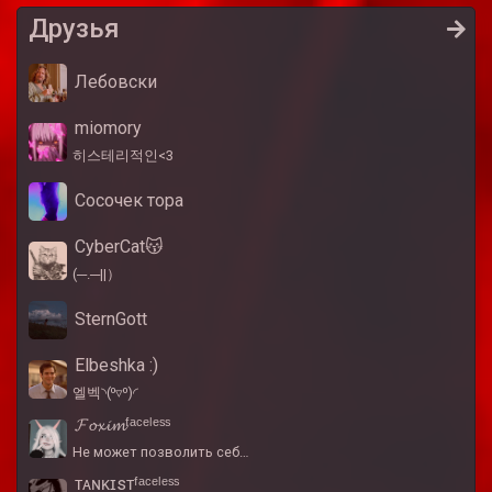
Друзья
Лебовски
miomory
히스테리적인<3
Сосочек тора
CyberCat😽
(⁠─⁠.⁠─⁠|⁠|⁠）
SternGott
Elbeshka :)
엘벡⁠◝⁠(⁠⁰⁠▿⁠⁰⁠)⁠◜
𝓕𝓸𝔁𝓲𝓶ᶠᵃᶜᵉˡᵉˢˢ
Не может позволить себ…
ᴛᴀɴᴋɪsᴛᶠᵃᶜᵉˡᵉˢˢ