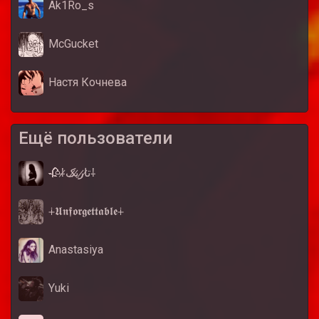
Ak1Ro_s
McGucket
Настя Кочнева
Ещё пользователи
🥀⸸ت̷ا̷ر̷ی̷ک̷⸸
⨢𝖀𝖓𝖋𝖔𝖗𝖌𝖊𝖙𝖙𝖆𝖇𝖑𝖊⨢
Anastasiya
Yuki